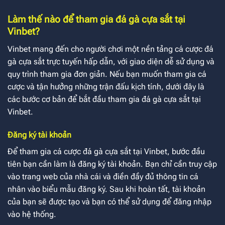
Làm thế nào để tham gia đá gà cựa sắt tại
Vinbet?
Vinbet mang đến cho người chơi một nền tảng cá cược đá
gà cựa sắt trực tuyến hấp dẫn, với giao diện dễ sử dụng và
quy trình tham gia đơn giản. Nếu bạn muốn tham gia cá
cược và tận hưởng những trận đấu kịch tính, dưới đây là
các bước cơ bản để bắt đầu tham gia đá gà cựa sắt tại
Vinbet.
Đăng ký tài khoản
Để tham gia cá cược đá gà cựa sắt tại Vinbet, bước đầu
tiên bạn cần làm là đăng ký tài khoản. Bạn chỉ cần truy cập
vào trang web của nhà cái và điền đầy đủ thông tin cá
nhân vào biểu mẫu đăng ký. Sau khi hoàn tất, tài khoản
của bạn sẽ được tạo và bạn có thể sử dụng để đăng nhập
vào hệ thống.