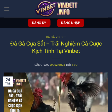
Bỏ
qua
nội
dung
ĐĂNG KÝ
ĐĂNG NHẬP
ĐÁ GÀ VINBET
Đá Gà Cựa Sắt – Trải Nghiệm Cá Cược
Kịch Tính Tại Vinbet
ĐĂNG VÀO
24/02/2025
BỞI
SEO
24
Th2