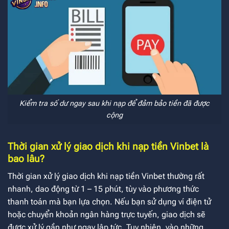
Kiểm tra số dư ngay sau khi nạp để đảm bảo tiền đã được
cộng
Thời gian xử lý giao dịch khi nạp tiền Vinbet là
bao lâu?
Thời gian xử lý giao dịch khi nạp tiền Vinbet thường rất
nhanh, dao động từ 1 – 15 phút, tùy vào phương thức
thanh toán mà bạn lựa chọn. Nếu bạn sử dụng ví điện tử
hoặc chuyển khoản ngân hàng trực tuyến, giao dịch sẽ
được xử lý gần như ngay lập tức. Tuy nhiên, vào những