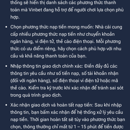
thống sẽ hiển thị danh sách các phương thức thanh
toán mà Vinbet đang hỗ trợ để người chơi lựa chọn phù
hợp.
Chọn phương thức nạp tiền mong muốn: Nhà cái cung
cấp nhiều phương thức nạp tiền như chuyển khoản
ngân hàng, ví điện tử, thẻ cào điện thoại. Mỗi phương
thức có ưu điểm riêng, hãy chọn cách phù hợp với nhu
cầu và khả năng thanh toán của bạn.
Nhập thông tin giao dịch chính xác: Điền đầy đủ các
thông tin yêu cầu như số tiền nạp, số tài khoản nhận
(đối với ngân hàng), số điện thoại ví điện tử hoặc mã
thẻ cào. Kiểm tra kỹ trước khi xác nhận để tránh sai sót
trong quá trình giao dịch.
Xác nhận giao dịch và hoàn tất nạp tiền: Sau khi nhập
thông tin, bạn bấm xác nhận để hệ thống xử lý yêu cầu
nạp tiền. Thời gian hoàn tất sẽ tùy vào phương thức bạn
chọn, thông thường chỉ mất từ 1 – 15 phút để tiền được