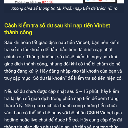
Không chia sẻ thông tin tài khoản nạp tiền để tránh rủi ro
Cách kiểm tra số dư sau khi nạp tiền Vinbet
thành công
Sau khi hoàn tất giao dịch nạp tiền Vinbet, bạn nên kiểm
tra số dư tài khoản để đảm bảo tiền đã được cập nhật
chính xác. Thông thường, số dư sẽ hiển thị ngay sau khi
giao dịch thành công, nhưng đôi khi có thể bị chậm do hệ
thống đang xử lý. Hãy đăng nhập vào tài khoản của bạn và
truy cập mục “Số dư tài khoản” để kiểm tra số tiền hiện có.
Nếu số dư chưa được cập nhật sau 5 – 15 phút, hãy kiểm
tra lại lịch sử giao dịch trong phần nạp tiền để xem trạng
thái xử lý. Nếu giao dịch đã thành công nhưng tiền chưa
vào, bạn có thể liên hệ ngay với bộ phận CSKH Vinbet qua
hotline hoặc live chat để được hỗ trợ. Hãy cung cấp đầy đủ
thông tin giao dịch như thời gian, số tiền và phương thức