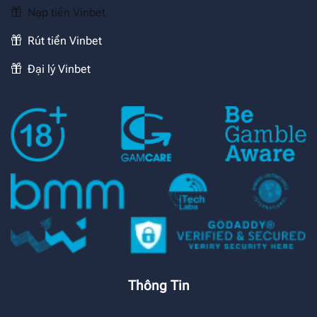
Nạp tiền Vinbet
Rút tiền Vinbet
Đại lý Vinbet
Thông Tin