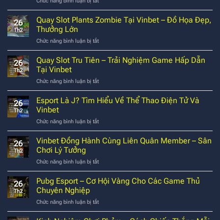
Chức năng bình luận bị tắt
ở
99
Hiệu
Mắn
Quay
–
Quả
Slot
Quay Slot Plants Zombie Tại Vinbet – Đồ Họa Đẹp,
Sự
Tại
26
Naruto
Lựa
Thưởng Lớn
Vinbet
Th2
–
Chọn
Chức năng bình luận bị tắt
ở
Trò
Hàng
Quay
Chơi
Đầu
Slot
Quay Slot Tru Tiên – Trải Nghiệm Game Hấp Dẫn
Nổ
Cho
26
Plants
Hũ
Tại Vinbet
Dân
Th2
Zombie
Siêu
Chơi
Chức năng bình luận bị tắt
ở
Tại
Hot
Cá
Quay
Vinbet
Tại
Cược
Slot
Esport Là J? Tìm Hiểu Về Thể Thao Điện Tử Và
–
Vinbet
26
Tru
Đồ
Vinbet
Th2
Tiên
Họa
Chức năng bình luận bị tắt
ở
–
Đẹp,
Esport
Trải
Thưởng
Là
Vinbet Đồng Hành Cùng Liên Quân Member – Sân
Nghiệm
Lớn
26
J?
Game
Chơi Lý Tưởng
Th2
Tìm
Hấp
Chức năng bình luận bị tắt
ở
Hiểu
Dẫn
Vinbet
Về
Tại
Đồng
Pubg Esport – Cơ Hội Vàng Cho Các Game Thủ
Thể
Vinbet
26
Hành
Thao
Chuyên Nghiệp
Th2
Cùng
Điện
Chức năng bình luận bị tắt
ở
Liên
Tử
Pubg
Quân
Và
Esport