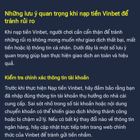
Những lưu ý quan trọng khi nạp tiền Vinbet để
tránh rủi ro
Khi nạp tiền Vinbet, người chơi cần cẩn thận để tránh
những rủi ro không mong muốn như giao dịch thất bại, mất
tiền hoặc lộ thông tin cá nhân. Dưới đây là một số lưu ý
quan trọng giúp bạn thực hiện giao dịch an toàn và hiệu
quả.
Kiểm tra chính xác thông tin tài khoản
Trước khi thực hiện Nạp tiền Vinbet, hãy đảm bảo rằng bạn
đã nhập đúng thông tin tài khoản thụ hưởng do nhà cái
cung cấp. Sai sót nhỏ trong số tài khoản hoặc nội dung
chuyển khoản có thể khiến giao dịch không thành công
hoặc bị chậm xử lý. Nếu có bất kỳ thay đổi nào về thông tin
ngân hàng, hãy cập nhật trực tiếp trên trang web chính
thức của Vinbet để tránh gửi tiền nhầm.