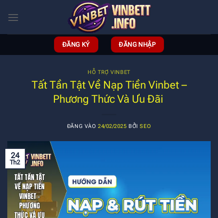
Bỏ
qua
nội
dung
ĐĂNG KÝ
ĐĂNG NHẬP
HỖ TRỢ VINBET
Tất Tần Tật Về Nạp Tiền Vinbet –
Phương Thức Và Ưu Đãi
ĐĂNG VÀO
24/02/2025
BỞI
SEO
24
Th2