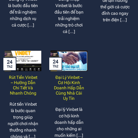
để tận hưởng
là bước đầu tiên
Vinbet là bước
thế giới cá cược
để trải nghiệm
đầu tiên để bạn
đỉnh cao ngay
những dịch vụ
trải nghiệm
trên điện [...]
cá cược [...]
những trò chơi
cá [...]
24
24
Th2
Th2
Rút Tiền Vinbet
Đại Lý Vinbet –
– Hướng Dẫn
Cơ Hội Kinh
Chi Tiết Và
Doanh Hấp Dẫn
Nhanh Chóng
Cùng Nhà Cái
Uy Tín
Rút tiền Vinbet
Đại lý Vinbet là
là bước quan
cơ hội kinh
trọng giúp
doanh hấp dẫn
người chơi nhận
cho những ai
thưởng nhanh
muốn kiếm [...]
chóng và [...]