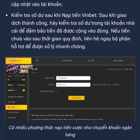
cập nhật vào tài khoản.
Kiểm tra số dư sau khi Nạp tiền Vinbet: Sau khi giao
dịch thành công, hãy kiểm tra số dư trong tài khoản nhà
cái để đảm bảo tiền đã được cộng vào đúng. Nếu tiền
chưa vào sau thời gian quy định, liên hệ ngay bộ phận
hỗ trợ để được xử lý nhanh chóng.
Có nhiều phương thức nạp tiền cược như chuyển khoản ngân
hàng