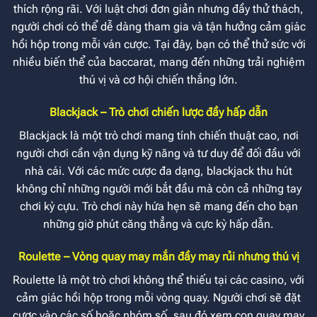
thích rộng rãi. Với luật chơi đơn giản nhưng đầy thử thách,
người chơi có thể dễ dàng tham gia và tận hưởng cảm giác
hồi hộp trong mỗi ván cược. Tại đây, bạn có thể thử sức với
nhiều biến thể của baccarat, mang đến những trải nghiệm
thú vị và cơ hội chiến thắng lớn.
Blackjack – Trò chơi chiến lược đầy hấp dẫn
Blackjack là một trò chơi mang tính chiến thuật cao, nơi
người chơi cần vận dụng kỹ năng và tư duy để đối đầu với
nhà cái. Với các mức cược đa dạng, blackjack thu hút
không chỉ những người mới bắt đầu mà còn cả những tay
chơi kỳ cựu. Trò chơi này hứa hẹn sẽ mang đến cho bạn
những giờ phút căng thẳng và cực kỳ hấp dẫn.
Roulette – Vòng quay may mắn đầy may rủi nhưng thú vị
Roulette là một trò chơi không thể thiếu tại các casino, với
cảm giác hồi hộp trong mỗi vòng quay. Người chơi sẽ đặt
cược vào các số hoặc nhóm số, sau đó xem con quay may