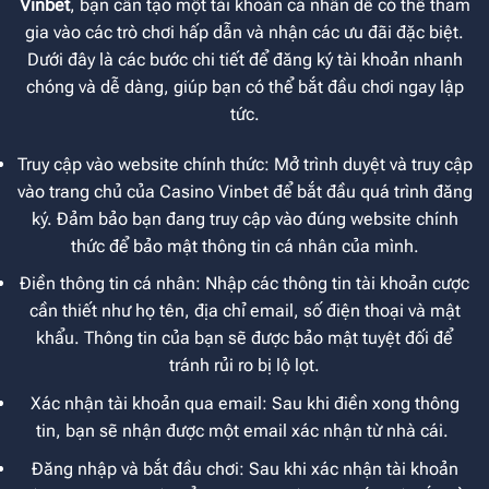
Vinbet
, bạn cần tạo một tài khoản cá nhân để có thể tham
gia vào các trò chơi hấp dẫn và nhận các ưu đãi đặc biệt.
Dưới đây là các bước chi tiết để đăng ký tài khoản nhanh
chóng và dễ dàng, giúp bạn có thể bắt đầu chơi ngay lập
tức.
Truy cập vào website chính thức: Mở trình duyệt và truy cập
vào trang chủ của Casino Vinbet để bắt đầu quá trình đăng
ký. Đảm bảo bạn đang truy cập vào đúng website chính
thức để bảo mật thông tin cá nhân của mình.
Điền thông tin cá nhân: Nhập các thông tin tài khoản cược
cần thiết như họ tên, địa chỉ email, số điện thoại và mật
khẩu. Thông tin của bạn sẽ được bảo mật tuyệt đối để
tránh rủi ro bị lộ lọt.
Xác nhận tài khoản qua email: Sau khi điền xong thông
tin, bạn sẽ nhận được một email xác nhận từ nhà cái.
Đăng nhập và bắt đầu chơi: Sau khi xác nhận tài khoản