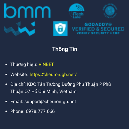
Thông Tin
Thương hiệu:
VINBET
Website:
https://cheuron.gb.net/
Địa chỉ:
KDC Tấn Trường Đường Phú Thuận P Phú
Thuận Q7 Hồ Chí Minh, Vietnam
Email:
support@cheuron.gb.net
Phone: 0978.777.666