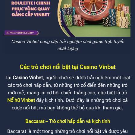
Casino Vinbet cung cấp trải nghiệm chơi game trực tuyến
chất lượng
Các trò chơi nổi bật tại Casino Vinbet
Tại
Casino Vinbet
, người chơi sẽ được trải nghiệm một loạt
các trò chơi hấp dẫn, từ những trò cổ điển đến những trò
mới mẻ, mang lại cơ hội chiến thắng cao, đặc biệt là trò
Nổ hũ Vinbet
đầy kịch tính. Dưới đây là những trò chơi cá
cược nổi bật mà bạn không thể bỏ qua khi tham gia.
Baccarat – Trò chơi hấp dẫn và kịch tính
Baccarat là một trong những trò chơi nổi bật và được yêu