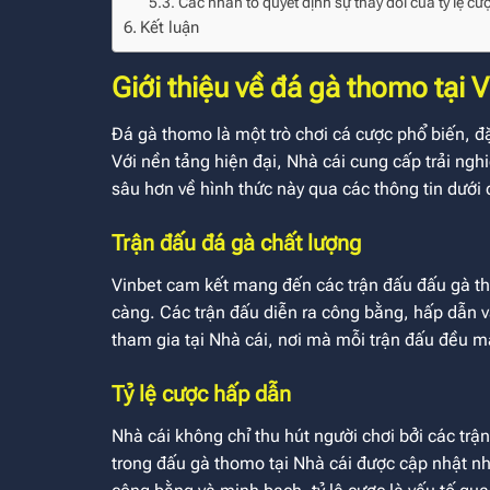
Các nhân tố quyết định sự thay đổi của tỷ lệ cư
Kết luận
Giới thiệu về đá gà thomo tại 
Đá gà thomo là một trò chơi cá cược phổ biến, đặc
Với nền tảng hiện đại, Nhà cái cung cấp trải ng
sâu hơn về hình thức này qua các thông tin dưới 
Trận đấu đá gà chất lượng
Vinbet cam kết mang đến các trận đấu đấu gà t
càng. Các trận đấu diễn ra công bằng, hấp dẫn và 
tham gia tại Nhà cái, nơi mà mỗi trận đấu đều ma
Tỷ lệ cược hấp dẫn
Nhà cái không chỉ thu hút người chơi bởi các trậ
trong đấu gà thomo tại Nhà cái được cập nhật nh