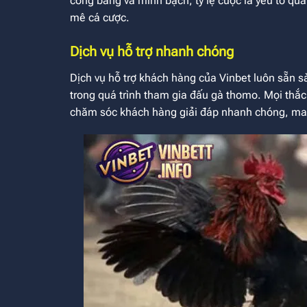
công bằng và minh bạch, tỷ lệ cược là yếu tố qu
mê cá cược.
Dịch vụ hỗ trợ nhanh chóng
Dịch vụ hỗ trợ khách hàng của Vinbet luôn sẵn 
trong quá trình tham gia đấu gà thomo. Mọi thắc
chăm sóc khách hàng giải đáp nhanh chóng, mang