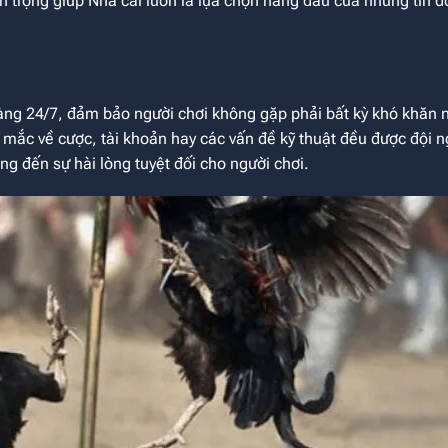
an trọng giúp Nhà cái luôn là lựa chọn hàng đầu của những tín 
sàng 24/7, đảm bảo người chơi không gặp phải bất kỳ khó khăn 
 mắc về cược, tài khoản hay các vấn đề kỹ thuật đều được đội 
 đến sự hài lòng tuyệt đối cho người chơi.