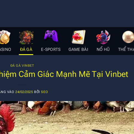
ASINO
ĐÁ GÀ
E-SPORTS
GAME BÀI
NỔ HŨ
THỂ TH
ĐÁ GÀ VINBET
ghiệm Cảm Giác Mạnh Mẽ Tại Vinbet
ĂNG VÀO
24/02/2025
BỞI
SEO