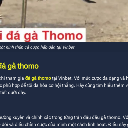
ột hình thức cá cược hấp dẫn tại Vinbet
 đá gà thomo
 khi tham gia
đá gà thomo
tại Vinbet. Với mức cược đa dạng và 
 phù hợp để tối đa hóa cơ hội thắng. Hãy cùng tìm hiểu thêm về
tiết dưới đây.
hường xuyên và chính xác trong từng trận đấu đấu gà thomo. Vớ
 dõi và điều chỉnh cược của mình một cách linh hoạt. Điều này 