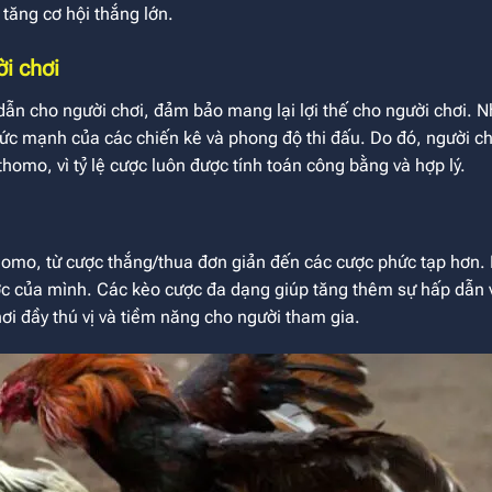
 tăng cơ hội thắng lớn.
i chơi
dẫn cho người chơi, đảm bảo mang lại lợi thế cho người chơi. N
 sức mạnh của các chiến kê và phong độ thi đấu. Do đó, người ch
thomo, vì tỷ lệ cược luôn được tính toán công bằng và hợp lý.
thomo, từ cược thắng/thua đơn giản đến các cược phức tạp hơn.
lược của mình. Các kèo cược đa dạng giúp tăng thêm sự hấp dẫn 
ơi đầy thú vị và tiềm năng cho người tham gia.