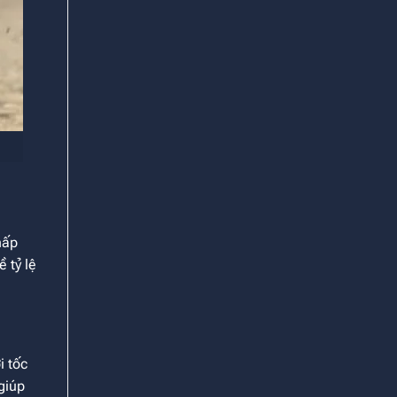
hấp
 tỷ lệ
i tốc
giúp