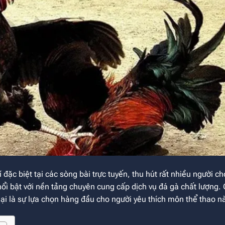
 đặc biệt tại các sòng bài trực tuyến, thu hút rất nhiều người ch
ổi bật với nền tảng chuyên cung cấp dịch vụ đá gà chất lượng.
 lại là sự lựa chọn hàng đầu cho người yêu thích môn thể thao nà