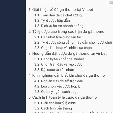
Table of Contents
Giới thiệu về đá gà thomo tại Vinbet
Trận đấu đá gà chất lượng
Tỷ lệ cược hấp dẫn
Dịch vụ hỗ trợ nhanh chóng
Tỷ lệ cược cao trong các trận đá gà thomo
Cập nhật tỷ lệ cược liên tục
Tỷ lệ cược công bằng, hấp dẫn cho người chơi
Cược linh hoạt với nhiều lựa chọn
Hướng dẫn đặt cược đá gà thomo tại Vinbet
Đăng ký tài khoản tại Vinbet
Chọn trận đấu và kèo cược
Đặt cược và xác nhận
Kinh nghiệm cần biết khi chơi đá gà thomo
Nghiên cứu chi tiết trận đấu
Lựa chọn kèo cược hợp lý
Quản lý ngân sách cược
Cách tính toán tỷ lệ cược đá gà thomo
Hiểu các loại tỷ lệ cược
Cách tính tiền thắng