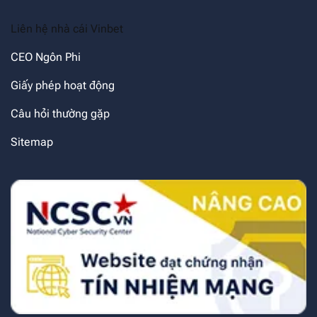
Liên hệ nhà cái Vinbet
CEO Ngôn Phi
Giấy phép hoạt động
Câu hỏi thường gặp
Sitemap