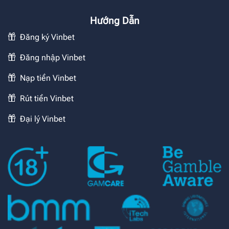
Hướng Dẫn
Đăng ký Vinbet
Đăng nhập Vinbet
Nạp tiền Vinbet
Rút tiền Vinbet
Đại lý Vinbet