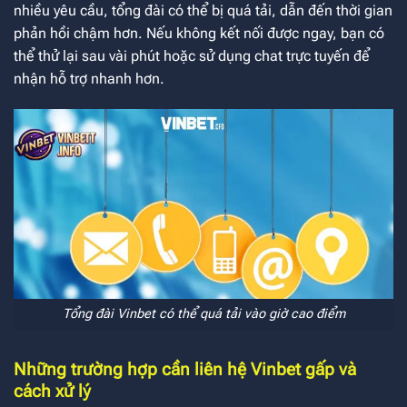
nhiều yêu cầu, tổng đài có thể bị quá tải, dẫn đến thời gian
phản hồi chậm hơn. Nếu không kết nối được ngay, bạn có
thể thử lại sau vài phút hoặc sử dụng chat trực tuyến để
nhận hỗ trợ nhanh hơn.
Tổng đài Vinbet có thể quá tải vào giờ cao điểm
Những trường hợp cần liên hệ Vinbet gấp và
cách xử lý