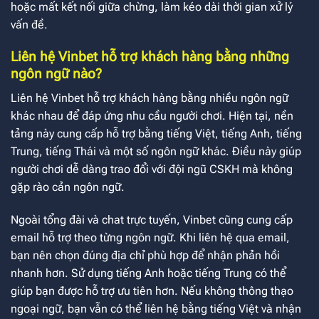
hoặc mất kết nối giữa chừng, làm kéo dài thời gian xử lý
vấn đề.
Liên hệ Vinbet hỗ trợ khách hàng bằng những
ngôn ngữ nào?
Liên hệ Vinbet hỗ trợ khách hàng bằng nhiều ngôn ngữ
khác nhau để đáp ứng nhu cầu người chơi. Hiện tại, nền
tảng này cung cấp hỗ trợ bằng tiếng Việt, tiếng Anh, tiếng
Trung, tiếng Thái và một số ngôn ngữ khác. Điều này giúp
người chơi dễ dàng trao đổi với đội ngũ CSKH mà không
gặp rào cản ngôn ngữ.
Ngoài tổng đài và chat trực tuyến, Vinbet cũng cung cấp
email hỗ trợ theo từng ngôn ngữ. Khi liên hệ qua email,
bạn nên chọn đúng địa chỉ phù hợp để nhận phản hồi
nhanh hơn. Sử dụng tiếng Anh hoặc tiếng Trung có thể
giúp bạn được hỗ trợ ưu tiên hơn. Nếu không thông thạo
ngoại ngữ, bạn vẫn có thể liên hệ bằng tiếng Việt và nhận