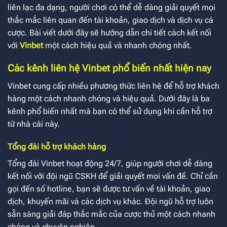
liên lạc đa dạng, người chơi có thể dễ dàng giải quyết mọi
thắc mắc liên quan đến tài khoản, giao dịch và dịch vụ cá
cược. Bài viết dưới đây sẽ hướng dẫn chi tiết cách kết nối
với
Vinbet
một cách hiệu quả và nhanh chóng nhất.
Các kênh liên hệ Vinbet phổ biến nhất hiện nay
Vinbet cung cấp nhiều phương thức liên hệ để hỗ trợ khách
hàng một cách nhanh chóng và hiệu quả. Dưới đây là ba
kênh phổ biến nhất mà bạn có thể sử dụng khi cần hỗ trợ
từ nhà cái này.
Tổng đài hỗ trợ khách hàng
Tổng đài Vinbet hoạt động 24/7, giúp người chơi dễ dàng
kết nối với đội ngũ CSKH để giải quyết mọi vấn đề. Chỉ cần
gọi đến số hotline, bạn sẽ được tư vấn về tài khoản, giao
dịch, khuyến mãi và các dịch vụ khác. Đội ngũ hỗ trợ luôn
sẵn sàng giải đáp thắc mắc của cược thủ một cách nhanh
chóng và chuyên nghiệp.