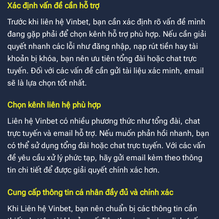
Xác định vấn đề cần hỗ trợ
Trước khi liên hệ Vinbet, bạn cần xác định rõ vấn đề mình
đang gặp phải để chọn kênh hỗ trợ phù hợp. Nếu cần giải
quyết nhanh các lỗi như đăng nhập, nạp rút tiền hay tài
khoản bị khóa, bạn nên ưu tiên tổng đài hoặc chat trực
tuyến. Đối với các vấn đề cần gửi tài liệu xác minh, email
sẽ là lựa chọn tốt nhất.
Chọn kênh liên hệ phù hợp
Liên hệ Vinbet có nhiều phương thức như tổng đài, chat
trực tuyến và email hỗ trợ. Nếu muốn phản hồi nhanh, bạn
có thể sử dụng tổng đài hoặc chat trực tuyến. Với các vấn
đề yêu cầu xử lý phức tạp, hãy gửi email kèm theo thông
tin chi tiết để được giải quyết chính xác hơn.
Cung cấp thông tin cá nhân đầy đủ và chính xác
Khi Liên hệ Vinbet, bạn nên chuẩn bị các thông tin cần