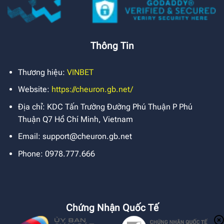
Thông Tin
Thương hiệu:
VINBET
Website:
https://cheuron.gb.net/
Địa chỉ:
KDC Tấn Trường Đường Phú Thuận P Phú
Thuận Q7 Hồ Chí Minh, Vietnam
Email:
support@cheuron.gb.net
Phone: 0978.777.666
Chứng Nhận Quốc Tế