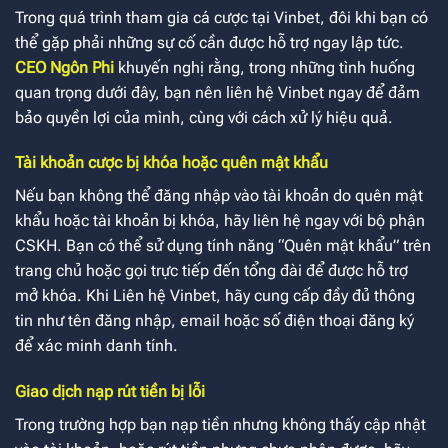
Trong quá trình tham gia cá cược tại Vinbet, đôi khi bạn có
thể gặp phải những sự cố cần được hỗ trợ ngay lập tức.
CEO Ngôn Phi
khuyến nghị rằng, trong những tình huống
quan trọng dưới đây, bạn nên liên hệ Vinbet ngay để đảm
bảo quyền lợi của mình, cùng với cách xử lý hiệu quả.
Tài khoản cược bị khóa hoặc quên mật khẩu
Nếu bạn không thể đăng nhập vào tài khoản do quên mật
khẩu hoặc tài khoản bị khóa, hãy liên hệ ngay với bộ phận
CSKH. Bạn có thể sử dụng tính năng “Quên mật khẩu” trên
trang chủ hoặc gọi trực tiếp đến tổng đài để được hỗ trợ
mở khóa. Khi Liên hệ Vinbet, hãy cung cấp đầy đủ thông
tin như tên đăng nhập, email hoặc số điện thoại đăng ký
để xác minh danh tính.
Giao dịch nạp rút tiền bị lỗi
Trong trường hợp bạn nạp tiền nhưng không thấy cập nhật