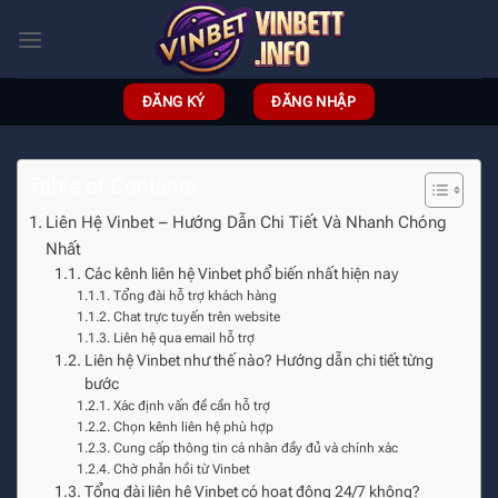
Bỏ
qua
nội
dung
ĐĂNG KÝ
ĐĂNG NHẬP
Table of Contents
Liên Hệ Vinbet – Hướng Dẫn Chi Tiết Và Nhanh Chóng
Nhất
Các kênh liên hệ Vinbet phổ biến nhất hiện nay
Tổng đài hỗ trợ khách hàng
Chat trực tuyến trên website
Liên hệ qua email hỗ trợ
Liên hệ Vinbet như thế nào? Hướng dẫn chi tiết từng
bước
Xác định vấn đề cần hỗ trợ
Chọn kênh liên hệ phù hợp
Cung cấp thông tin cá nhân đầy đủ và chính xác
Chờ phản hồi từ Vinbet
Tổng đài liên hệ Vinbet có hoạt động 24/7 không?