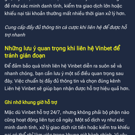
đề như xác minh danh tính, kiểm tra giao dịch lớn hoặc
khiếu nại tài khoản thường mất nhiều thời gian xử lý hơn.
Cung cấp đầy đủ thông tin cá cược khi liên hệ để được hỗ
trợ nhanh
Những lưu ý quan trọng khi liên hệ Vinbet để
tránh gián đoạn
Để đảm bảo quá trình liên hệ Vinbet diễn ra suôn sẻ và
nhanh chóng, bạn cần lưu ý một số điều quan trọng sau
đây. Việc chuẩn bị đầy đủ thông tin và chọn đúng kênh
Liên hệ Vinbet sẽ giúp bạn nhận được hỗ trợ hiệu quả hơn.
Ghi nhớ khung giờ hỗ trợ
Mặc dù Vinbet hỗ trợ 24/7, nhưng không phải bộ phận nào
cũng hoạt động liên tục cả ngày. Một số dịch vụ như xác
minh danh tính, xử lý giao dịch rút tiền hoặc kiểm tra khiếu
nại có thể chỉ làm việc trong khung giờ hành chính. Vì vậy,