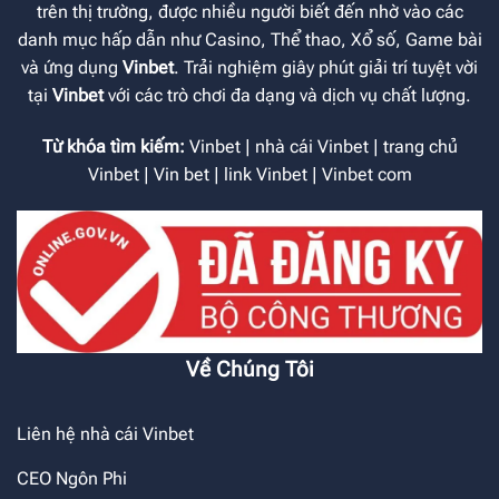
trên thị trường, được nhiều người biết đến nhờ vào các
danh mục hấp dẫn như Casino, Thể thao, Xổ số, Game bài
và ứng dụng
Vinbet
. Trải nghiệm giây phút giải trí tuyệt vời
tại
Vinbet
với các trò chơi đa dạng và dịch vụ chất lượng.
Từ khóa tìm kiếm:
Vinbet | nhà cái Vinbet | trang chủ
Vinbet | Vin bet | link Vinbet | Vinbet com
Về Chúng Tôi
Liên hệ nhà cái Vinbet
CEO Ngôn Phi