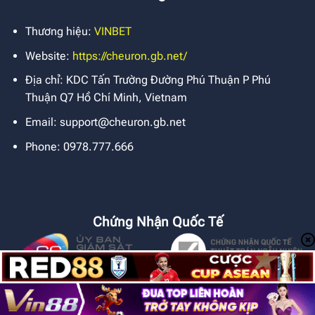
Thương hiệu:
VINBET
Website:
https://cheuron.gb.net/
Địa chỉ:
KDC Tấn Trường Đường Phú Thuận P Phú
Thuận Q7 Hồ Chí Minh, Vietnam
Email:
support@cheuron.gb.net
Phone: 0978.777.666
Chứng Nhận Quốc Tế