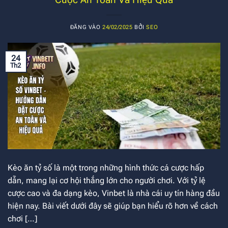
ĐĂNG VÀO
24/02/2025
BỞI
SEO
24
Th2
Kèo ăn tỷ số là một trong những hình thức cá cược hấp
dẫn, mang lại cơ hội thắng lớn cho người chơi. Với tỷ lệ
cược cao và đa dạng kèo, Vinbet là nhà cái uy tín hàng đầu
hiện nay. Bài viết dưới đây sẽ giúp bạn hiểu rõ hơn về cách
chơi […]