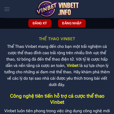
Bỏ
qua
nội
dung
ĐĂNG KÝ
ĐĂNG NHẬP
THỂ THAO VINBET
Thể Thao Vinbet mang đến cho bạn một trải nghiệm cá
cược thể thao đỉnh cao trải rộng trên nhiều lĩnh vực thể
thao, từ bóng đá đến thể thao điện tử. Với tỷ lệ cược hấp
dẫn và nền tảng cá cược an toàn,
Vinbet
là sự lựa chọn lý
tưởng cho những ai đam mê thể thao. Hãy khám phá thêm
về các lý do tại sao nhà cái được yêu thích trong bài viết
dưới đây.
Công nghệ tiên tiến hỗ trợ cá cược thể thao
Vinbet
Vinbet luôn tiên phong trong việc ứng dụng công nghệ mới