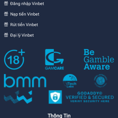
Đăng nhập Vinbet
Nạp tiền Vinbet
Rút tiền Vinbet
Đại lý Vinbet
Thông Tin