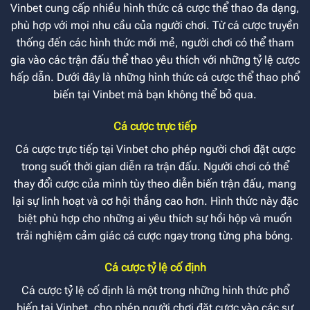
Vinbet cung cấp nhiều hình thức cá cược thể thao đa dạng,
phù hợp với mọi nhu cầu của người chơi. Từ cá cược truyền
thống đến các hình thức mới mẻ, người chơi có thể tham
gia vào các trận đấu thể thao yêu thích với những tỷ lệ cược
hấp dẫn. Dưới đây là những hình thức cá cược thể thao phổ
biến tại Vinbet mà bạn không thể bỏ qua.
Cá cược trực tiếp
Cá cược trực tiếp tại Vinbet cho phép người chơi đặt cược
trong suốt thời gian diễn ra trận đấu. Người chơi có thể
thay đổi cược của mình tùy theo diễn biến trận đấu, mang
lại sự linh hoạt và cơ hội thắng cao hơn. Hình thức này đặc
biệt phù hợp cho những ai yêu thích sự hồi hộp và muốn
trải nghiệm cảm giác cá cược ngay trong từng pha bóng.
Cá cược tỷ lệ cố định
Cá cược tỷ lệ cố định là một trong những hình thức phổ
biến tại Vinbet, cho phép người chơi đặt cược vào các sự