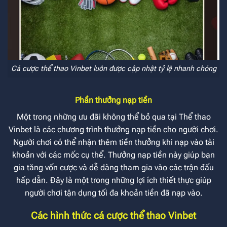
Cá cược thể thao Vinbet luôn được cập nhật tỷ lệ nhanh chóng
Phần thưởng nạp tiền
Một trong những ưu đãi không thể bỏ qua tại Thể thao
Vinbet là các chương trình thưởng nạp tiền cho người chơi.
Người chơi có thể nhận thêm tiền thưởng khi nạp vào tài
khoản với các mốc cụ thể. Thưởng nạp tiền này giúp bạn
gia tăng vốn cược và dễ dàng tham gia vào các trận đấu
hấp dẫn. Đây là một trong những lợi ích thiết thực giúp
người chơi tận dụng tối đa khoản tiền đã nạp vào.
Các hình thức cá cược thể thao Vinbet