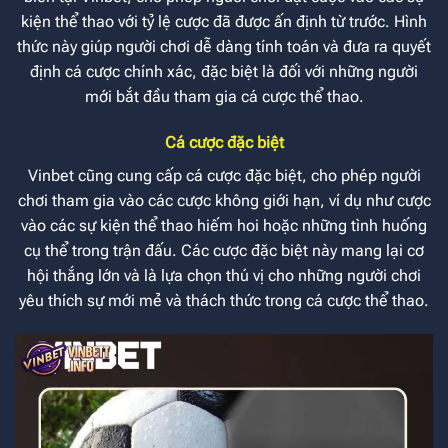
kiện thể thao với tỷ lệ cược đã được ấn định từ trước. Hình
thức này giúp người chơi dễ dàng tính toán và đưa ra quyết
định cá cược chính xác, đặc biệt là đối với những người
mới bắt đầu tham gia cá cược thể thao.
Cá cược đặc biệt
Vinbet cũng cung cấp cá cược đặc biệt, cho phép người
chơi tham gia vào các cược không giới hạn, ví dụ như cược
vào các sự kiện thể thao hiếm hoi hoặc những tình huống
cụ thể trong trận đấu. Các cược đặc biệt này mang lại cơ
hội thắng lớn và là lựa chọn thú vị cho những người chơi
yêu thích sự mới mẻ và thách thức trong cá cược thể thao.