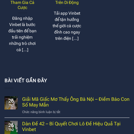
Tham Gia Cá
Trên Di Động
Cược
Tải app Vinbet
Đăng nhập
để tận hưởng
Vinbet là bước
thế giới cá cược
đầu tiên để bạn
đỉnh cao ngay
trải nghiệm
trên điện [...]
những trò chơi
cá [...]
BÀI VIẾT GẦN ĐÂY
Giải Mã Giấc Mơ Thấy Ông Bà Nội – Điềm Báo Con
26
Số May Mắn
Th2
Chức năng bình luận bị tắt
ở
Giải
Mã
Dàn Đề 42 – Bí Quyết Chơi Lô Đề Hiệu Quả Tại
26
Giấc
Vinbet
Th2
Mơ