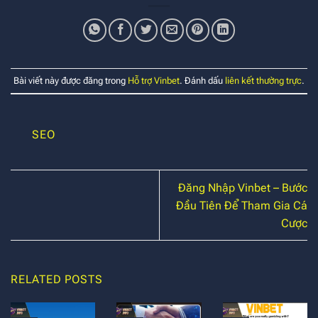
Bài viết này được đăng trong
Hỗ trợ Vinbet
. Đánh dấu
liên kết thường trực
.
SEO
Đăng Nhập Vinbet – Bước
Đầu Tiên Để Tham Gia Cá
Cược
RELATED POSTS