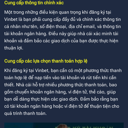
Cung cấp thông tin chính xác
Một trong những điều kiện quan trọng khi đăng ký tại
Vinbet là bạn phải cung cấp đầy đủ và chính xác thông tin
cá nhân như tên, số điện thoại, địa chỉ email, và thông tin
tài khoản ngân hàng. Điều này giúp nhà cái xác minh tài
khoản và đảm bảo các giao dịch của bạn được thực hiện
thuận lợi.
Cung cấp các lựa chọn thanh toán hợp lệ
Khi đăng ký tại Vinbet, bạn cần có một phương thức thanh
toán hợp lệ để nạp tiền vào tài khoản và rút tiền khi cần
thiết. Nhà cái hỗ trợ nhiều phương thức thanh toán, bao
gồm chuyển khoản ngân hàng, ví điện tử, thẻ cào, giúp
bạn dễ dàng thực hiện các giao dịch. Đảm bảo rằng bạn
có tài khoản ngân hàng hoặc ví điện tử để thuận tiện cho
quá trình thanh toán.