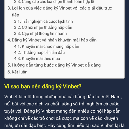
Cung cấp các lựa chọn thanh toán hợp lệ
Lợi ích của việc đăng ký Vinbet với các giải đấu trực
tiếp
Trải nghiệm cá cược kịch tính
Cơ hội nhận thưởng hấp dẫn
Cập nhật thông tin nhanh
Đăng ký Vinbet và nhận khuyến mãi hấp dẫn
Khuyến mãi chào mừng hấp dẫn
Thưởng nạp tiền lần đầu
Khuyến mãi theo mùa
Hướng dẫn từng bước đăng ký Vinbet dễ dàng
Kết luận
Vì sao bạn nên đăng ký Vinbet?
Vinbet là một trong những nhà cái hàng đầu tại Việt Nam,
nổi bật với các dịch vụ chất lượng và trải nghiệm cá cược
tuyệt vời. Đăng ký Vinbet mang đến nhiều cơ hội hấp dẫn
không chỉ về các trò chơi cá cược mà còn về các khuyến
mãi, ưu đãi đặc biệt. Hãy cùng tìm hiểu tại sao Vinbet lại là