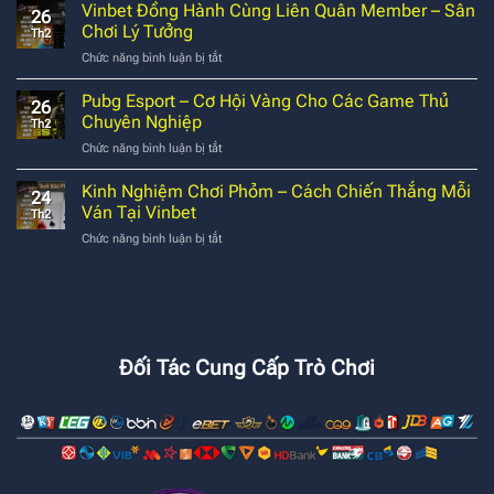
Là
Vinbet Đồng Hành Cùng Liên Quân Member – Sân
Nghiệm
Lớn
26
J?
Game
Chơi Lý Tưởng
Th2
Tìm
Hấp
Chức năng bình luận bị tắt
ở
Hiểu
Dẫn
Vinbet
Về
Tại
Đồng
Pubg Esport – Cơ Hội Vàng Cho Các Game Thủ
Thể
Vinbet
26
Hành
Thao
Chuyên Nghiệp
Th2
Cùng
Điện
Chức năng bình luận bị tắt
ở
Liên
Tử
Pubg
Quân
Và
Esport
Kinh Nghiệm Chơi Phỏm – Cách Chiến Thắng Mỗi
Member
Vinbet
24
–
–
Ván Tại Vinbet
Th2
Cơ
Sân
Chức năng bình luận bị tắt
ở
Hội
Chơi
Kinh
Vàng
Lý
Nghiệm
Cho
Tưởng
Chơi
Các
Phỏm
Game
–
Thủ
Cách
Chuyên
Đối Tác Cung Cấp Trò Chơi
Chiến
Nghiệp
Thắng
Mỗi
Ván
Tại
Vinbet