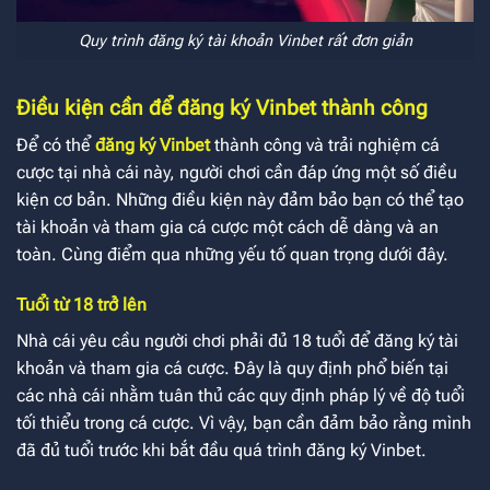
Quy trình đăng ký tài khoản Vinbet rất đơn giản
Điều kiện cần để đăng ký Vinbet thành công
Để có thể
đăng ký Vinbet
thành công và trải nghiệm cá
cược tại nhà cái này, người chơi cần đáp ứng một số điều
kiện cơ bản. Những điều kiện này đảm bảo bạn có thể tạo
tài khoản và tham gia cá cược một cách dễ dàng và an
toàn. Cùng điểm qua những yếu tố quan trọng dưới đây.
Tuổi từ 18 trở lên
Nhà cái yêu cầu người chơi phải đủ 18 tuổi để đăng ký tài
khoản và tham gia cá cược. Đây là quy định phổ biến tại
các nhà cái nhằm tuân thủ các quy định pháp lý về độ tuổi
tối thiểu trong cá cược. Vì vậy, bạn cần đảm bảo rằng mình
đã đủ tuổi trước khi bắt đầu quá trình đăng ký Vinbet.