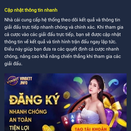
Cập nhật thông tin nhanh
Nhà cái cung cấp hệ thống theo dõi kết quả và thông tin
giải đấu trực tiếp nhanh chóng và chính xác. Khi tham gia
cá cược vào các giải đấu trực tiếp, bạn sẽ được cập nhật
thông tin về kết quả và tình hình trận đấu ngay lập tức.
Điều này giúp bạn đưa ra các quyết định cá cược nhanh
chóng, nâng cao khả năng chiến thắng khi tham gia các
giải đấu.