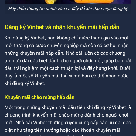
Hãy điền thông tin chính xác và đầy đủ khi thực hiện đăng ký
Đăng ký Vinbet và nhận khuyến mãi hấp dẫn
Khi đăng ký Vinbet, bạn không chỉ được tham gia vào một
môi trường cá cược chuyên nghiệp mà còn có cơ hội nhận
những khuyến mãi hấp dẫn. Nhà cái luôn có các chương
trình ưu đãi đặc biệt dành cho người chơi mới, giúp bạn bắt
đầu trải nghiệm một cách thuận lợi và đầy hứng khởi. Dưới
đây là một số khuyến mãi thú vị mà bạn có thể nhận được
khi đăng ký Vinbet.
Khuyến mãi chào mừng hấp dẫn
Một trong những khuyến mãi đầu tiên khi đăng ký Vinbet là
chương trình khuyến mãi chào mừng dành cho người chơi
mới. Nhà cái Vinbet thường xuyên cung cấp các ưu đãi đặc
biệt như tặng tiền thưởng hoặc các khoản khuyến mãi