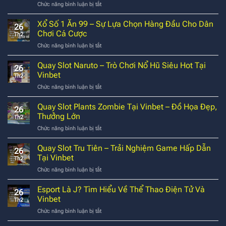
Chức năng bình luận bị tắt
ở
Thấy
Dàn
Ông
Đề
Xổ Số 1 Ăn 99 – Sự Lựa Chọn Hàng Đầu Cho Dân
Bà
26
42
Nội
Chơi Cá Cược
Th2
–
–
Chức năng bình luận bị tắt
ở
Bí
Điềm
Xổ
Quyết
Báo
Số
Quay Slot Naruto – Trò Chơi Nổ Hũ Siêu Hot Tại
Chơi
Con
26
1
Lô
Vinbet
Số
Th2
Ăn
Đề
May
Chức năng bình luận bị tắt
ở
99
Hiệu
Mắn
Quay
–
Quả
Slot
Quay Slot Plants Zombie Tại Vinbet – Đồ Họa Đẹp,
Sự
Tại
26
Naruto
Lựa
Thưởng Lớn
Vinbet
Th2
–
Chọn
Chức năng bình luận bị tắt
ở
Trò
Hàng
Quay
Chơi
Đầu
Slot
Quay Slot Tru Tiên – Trải Nghiệm Game Hấp Dẫn
Nổ
Cho
26
Plants
Hũ
Tại Vinbet
Dân
Th2
Zombie
Siêu
Chơi
Chức năng bình luận bị tắt
ở
Tại
Hot
Cá
Quay
Vinbet
Tại
Cược
Slot
Esport Là J? Tìm Hiểu Về Thể Thao Điện Tử Và
–
Vinbet
26
Tru
Đồ
Vinbet
Th2
Tiên
Họa
Chức năng bình luận bị tắt
ở
–
Đẹp,
Esport
Trải
Thưởng