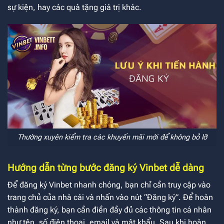
sự kiện, hay các quà tặng giá trị khác.
Thường xuyên kiểm tra các khuyến mãi mới để không bỏ lỡ
Hướng dẫn từng bước đăng ký Vinbet dễ dàng
Để đăng ký Vinbet nhanh chóng, bạn chỉ cần truy cập vào
trang chủ của nhà cái và nhấn vào nút “Đăng ký”. Để hoàn
thành đăng ký, bạn cần điền đầy đủ các thông tin cá nhân
như tên, số điện thoại, email và mật khẩu. Sau khi hoàn