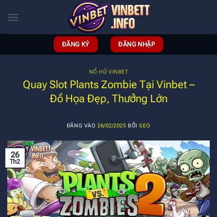
Bỏ
qua
nội
dung
ĐĂNG KÝ
ĐĂNG NHẬP
NỔ HŨ VINBET
Quay Slot Plants Zombie Tại Vinbet –
Đồ Họa Đẹp, Thưởng Lớn
ĐĂNG VÀO
26/02/2025
BỞI
SEO
26
Th2