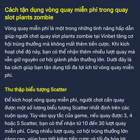
Cách tận dụng vòng quay miễn phí trong quay
slot plants zombie
Vòng quay miễn phí là một trong những tính năng hấp dẫn
giúp người chơi quay slot plants zombie tại Vinbet tăng cơ
hội trúng thưởng mà không mất thêm tiền cược. Khi kích
hoạt chế độ này, bạn có thể nhận thêm nhiều lượt quay mà
vẫn giữ nguyên cơ hội giành phần thưởng lớn. Dưới đây là
ba cách giúp bạn tận dụng tối đa lợi ích từ vòng quay miễn
phí.
Thu thập biểu tượng Scatter
Để kích hoạt vòng quay miễn phí, người chơi cần quay
được một số lượng biểu tượng Scatter nhất định trên các
cuộn quay. Tùy vào quy tắc của game, nếu quay được 3, 4
hoặc 5 Scatter, bạn có thể nhận từ 10 đến 30 lượt quay
miễn phí. Càng nhiều lượt quay, cơ hội trúng thưởng lớn
càng cao, giúp bạn tiết kiệm tiền cược và tối đa hóa lợi