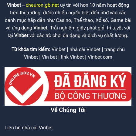
Vinbet
–
cheuron.gb.net
uy tín với hơn 10 năm hoạt động
trên thị trường, được nhiều người biết đến nhờ vào các
danh mục hấp dẫn như Casino, Thể thao, Xổ số, Game bài
và ứng dụng
Vinbet
. Trải nghiệm giây phút giải trí tuyệt vời
tại
Vinbet
với các trò chơi đa dạng và dịch vụ chất lượng.
Từ khóa tìm kiếm:
Vinbet | nhà cái Vinbet | trang chủ
Vinbet | Vin bet | link Vinbet | Vinbet com
Về Chúng Tôi
Liên hệ nhà cái Vinbet