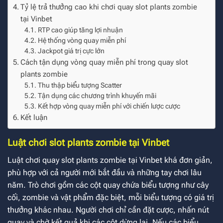
Tỷ lệ trả thưởng cao khi chơi quay slot plants zombie
tại Vinbet
RTP cao giúp tăng lợi nhuận
Hệ thống vòng quay miễn phí
Jackpot giá trị cực lớn
Cách tận dụng vòng quay miễn phí trong quay slot
plants zombie
Thu thập biểu tượng Scatter
Tận dụng các chương trình khuyến mãi
Kết hợp vòng quay miễn phí với chiến lược cược
Kết luận
Luật chơi slot plants zombie tại Vinbet
Luật chơi quay slot plants zombie tại Vinbet khá đơn giản,
phù hợp với cả người mới bắt đầu và những tay chơi lâu
năm. Trò chơi gồm các cột quay chứa biểu tượng như cây
cối, zombie và vật phẩm đặc biệt, mỗi biểu tượng có giá trị
thưởng khác nhau. Người chơi chỉ cần đặt cược, nhấn nút
quay và chờ kết quả khi các cột dừng lại. Nếu các biểu