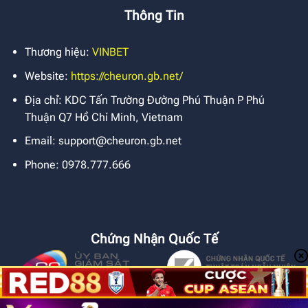
Thông Tin
Thương hiệu:
VINBET
Website:
https://cheuron.gb.net/
Địa chỉ:
KDC Tấn Trường Đường Phú Thuận P Phú
Thuận Q7 Hồ Chí Minh, Vietnam
Email:
support@cheuron.gb.net
Phone: 0978.777.666
Chứng Nhận Quốc Tế