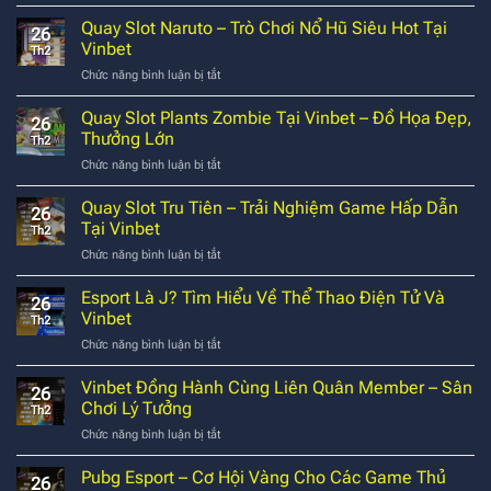
Xổ
Quyết
Báo
Số
Quay Slot Naruto – Trò Chơi Nổ Hũ Siêu Hot Tại
Chơi
Con
26
1
Lô
Vinbet
Số
Th2
Ăn
Đề
May
Chức năng bình luận bị tắt
ở
99
Hiệu
Mắn
Quay
–
Quả
Slot
Quay Slot Plants Zombie Tại Vinbet – Đồ Họa Đẹp,
Sự
Tại
26
Naruto
Lựa
Thưởng Lớn
Vinbet
Th2
–
Chọn
Chức năng bình luận bị tắt
ở
Trò
Hàng
Quay
Chơi
Đầu
Slot
Quay Slot Tru Tiên – Trải Nghiệm Game Hấp Dẫn
Nổ
Cho
26
Plants
Hũ
Tại Vinbet
Dân
Th2
Zombie
Siêu
Chơi
Chức năng bình luận bị tắt
ở
Tại
Hot
Cá
Quay
Vinbet
Tại
Cược
Slot
Esport Là J? Tìm Hiểu Về Thể Thao Điện Tử Và
–
Vinbet
26
Tru
Đồ
Vinbet
Th2
Tiên
Họa
Chức năng bình luận bị tắt
ở
–
Đẹp,
Esport
Trải
Thưởng
Là
Vinbet Đồng Hành Cùng Liên Quân Member – Sân
Nghiệm
Lớn
26
J?
Game
Chơi Lý Tưởng
Th2
Tìm
Hấp
Chức năng bình luận bị tắt
ở
Hiểu
Dẫn
Vinbet
Về
Tại
Đồng
Pubg Esport – Cơ Hội Vàng Cho Các Game Thủ
Thể
Vinbet
26
Hành