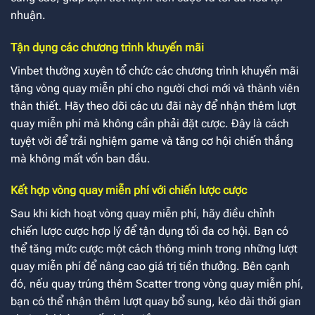
nhuận.
Tận dụng các chương trình khuyến mãi
Vinbet thường xuyên tổ chức các chương trình khuyến mãi
tặng vòng quay miễn phí cho người chơi mới và thành viên
thân thiết. Hãy theo dõi các ưu đãi này để nhận thêm lượt
quay miễn phí mà không cần phải đặt cược. Đây là cách
tuyệt vời để trải nghiệm game và tăng cơ hội chiến thắng
mà không mất vốn ban đầu.
Kết hợp vòng quay miễn phí với chiến lược cược
Sau khi kích hoạt vòng quay miễn phí, hãy điều chỉnh
chiến lược cược hợp lý để tận dụng tối đa cơ hội. Bạn có
thể tăng mức cược một cách thông minh trong những lượt
quay miễn phí để nâng cao giá trị tiền thưởng. Bên cạnh
đó, nếu quay trúng thêm Scatter trong vòng quay miễn phí,
bạn có thể nhận thêm lượt quay bổ sung, kéo dài thời gian