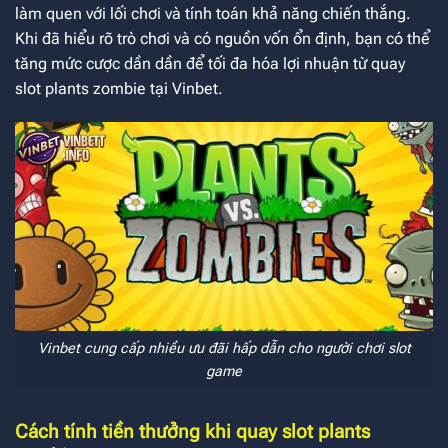
làm quen với lối chơi và tính toán khả năng chiến thắng.
Khi đã hiểu rõ trò chơi và có nguồn vốn ổn định, bạn có thể
tăng mức cược dần dần để tối đa hóa lợi nhuận từ quay
slot plants zombie tại Vinbet.
Vinbet cung cấp nhiều ưu đãi hấp dẫn cho người chơi slot
game
Cách tính tiền thưởng khi quay slot plants