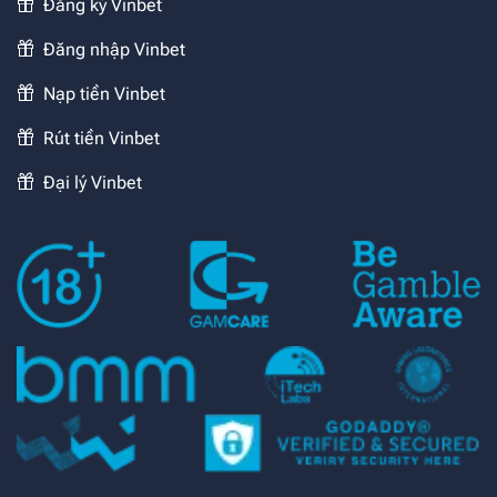
Đăng ký Vinbet
Đăng nhập Vinbet
Nạp tiền Vinbet
Rút tiền Vinbet
Đại lý Vinbet