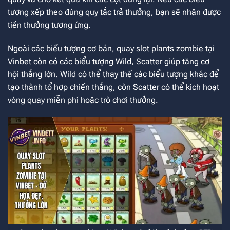
tượng xếp theo đúng quy tắc trả thưởng, bạn sẽ nhận được
tiền thưởng tương ứng.
Ngoài các biểu tượng cơ bản, quay slot plants zombie tại
Vinbet còn có các biểu tượng Wild, Scatter giúp tăng cơ
hội thắng lớn. Wild có thể thay thế các biểu tượng khác để
tạo thành tổ hợp chiến thắng, còn Scatter có thể kích hoạt
vòng quay miễn phí hoặc trò chơi thưởng.