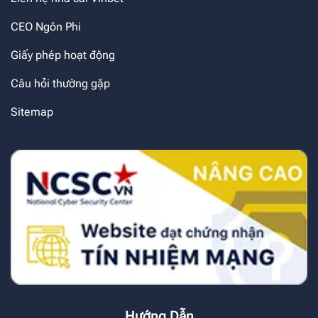
CEO Ngôn Phi
Giấy phép hoạt động
Câu hỏi thường gặp
Sitemap
Hướng Dẫn