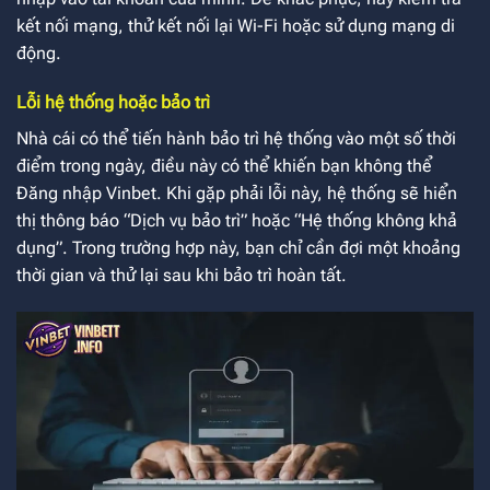
kết nối mạng, thử kết nối lại Wi-Fi hoặc sử dụng mạng di
động.
Lỗi hệ thống hoặc bảo trì
Nhà cái có thể tiến hành bảo trì hệ thống vào một số thời
điểm trong ngày, điều này có thể khiến bạn không thể
Đăng nhập Vinbet. Khi gặp phải lỗi này, hệ thống sẽ hiển
thị thông báo “Dịch vụ bảo trì” hoặc “Hệ thống không khả
dụng”. Trong trường hợp này, bạn chỉ cần đợi một khoảng
thời gian và thử lại sau khi bảo trì hoàn tất.