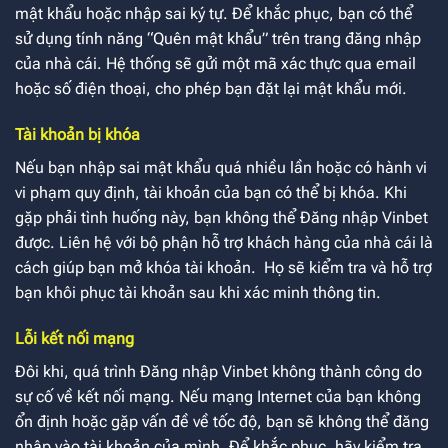
mật khẩu hoặc nhập sai ký tự. Để khắc phục, bạn có thể
sử dụng tính năng “Quên mật khẩu” trên trang đăng nhập
của nhà cái. Hệ thống sẽ gửi một mã xác thực qua email
hoặc số điện thoại, cho phép bạn đặt lại mật khẩu mới.
Tài khoản bị khóa
Nếu bạn nhập sai mật khẩu quá nhiều lần hoặc có hành vi
vi phạm quy định, tài khoản của bạn có thể bị khóa. Khi
gặp phải tình huống này, bạn không thể Đăng nhập Vinbet
được. Liên hệ với bộ phận hỗ trợ khách hàng của nhà cái là
cách giúp bạn mở khóa tài khoản. Họ sẽ kiểm tra và hỗ trợ
bạn khôi phục tài khoản sau khi xác minh thông tin.
Lỗi kết nối mạng
Đôi khi, quá trình Đăng nhập Vinbet không thành công do
sự cố về kết nối mạng. Nếu mạng Internet của bạn không
ổn định hoặc gặp vấn đề về tốc độ, bạn sẽ không thể đăng
nhập vào tài khoản của mình. Để khắc phục, hãy kiểm tra