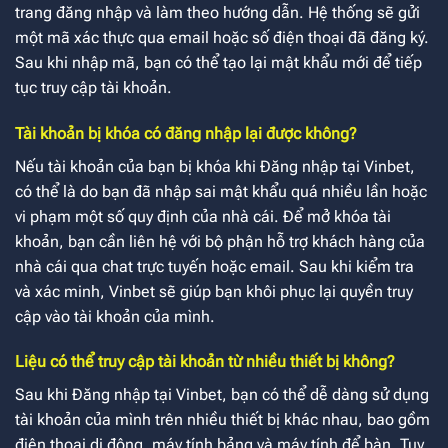
trang đăng nhập và làm theo hướng dẫn. Hệ thống sẽ gửi
một mã xác thực qua email hoặc số điện thoại đã đăng ký.
Sau khi nhập mã, bạn có thể tạo lại mật khẩu mới để tiếp
tục truy cập tài khoản.
Tài khoản bị khóa có đăng nhập lại được không?
Nếu tài khoản của bạn bị khóa khi Đăng nhập tại Vinbet,
có thể là do bạn đã nhập sai mật khẩu quá nhiều lần hoặc
vi phạm một số quy định của nhà cái. Để mở khóa tài
khoản, bạn cần liên hệ với bộ phận hỗ trợ khách hàng của
nhà cái qua chat trực tuyến hoặc email. Sau khi kiểm tra
và xác minh, Vinbet sẽ giúp bạn khôi phục lại quyền truy
cập vào tài khoản của mình.
Liệu có thể truy cập tài khoản từ nhiều thiết bị không?
Sau khi Đăng nhập tại Vinbet, bạn có thể dễ dàng sử dụng
tài khoản của mình trên nhiều thiết bị khác nhau, bao gồm
điện thoại di động, máy tính bảng và máy tính để bàn. Tuy