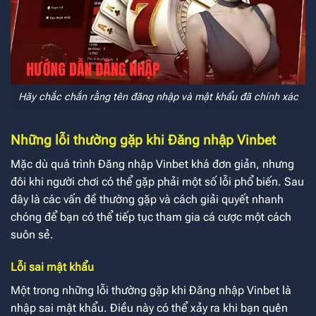
Hãy chắc chắn rằng tên đăng nhập và mật khẩu đã chính xác
Những lỗi thường gặp khi Đăng nhập Vinbet
Mặc dù quá trình Đăng nhập Vinbet khá đơn giản, nhưng
đôi khi người chơi có thể gặp phải một số lỗi phổ biến. Sau
đây là các vấn đề thường gặp và cách giải quyết nhanh
chóng để bạn có thể tiếp tục tham gia cá cược một cách
suôn sẻ.
Lỗi sai mật khẩu
Một trong những lỗi thường gặp khi Đăng nhập Vinbet là
nhập sai mật khẩu. Điều này có thể xảy ra khi bạn quên