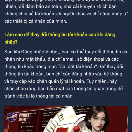
nhiên, để đảm bảo an toàn, nhà cái khuyến khích bạn
không chia sẻ tài khoản với người khác và chỉ đăng nhập từ
các thiết bị cá nhân của mình.
Làm sao để thay đổi thông tin tài khoản sau khi đăng
nhập?
Sau khi Đăng nhập Vinbet, bạn có thể thay đổi thông tin cá
nhân như mật khẩu, địa chỉ email, số điện thoại và các
thông tin khác trong mục “Cài đặt tài khoản”. Để thay đổi
thông tin tài khoản, bạn chỉ cần đăng nhập vào hệ thống
và truy cập vào phần quản lý tài khoản. Tuy nhiên, hãy
chắc chắn rằng bạn bảo mật các thông tin quan trọng để
tránh việc bị lộ thông tin cá nhân.