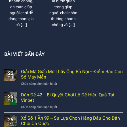
nhanh chóng,
là bước quan
an toàn giúp
trọng giúp
người chơi dễ
người chơi nhận
dàng tham gia
thưởng nhanh
cá [...]
chóng và [...]
BÀI VIẾT GẦN ĐÂY
Giải Mã Giấc Mơ Thấy Ông Bà Nội – Điềm Báo Con
26
Số May Mắn
Th2
Chức năng bình luận bị tắt
ở
Giải
Mã
Dàn Đề 42 – Bí Quyết Chơi Lô Đề Hiệu Quả Tại
26
Giấc
Vinbet
Th2
Mơ
Chức năng bình luận bị tắt
ở
Thấy
Dàn
Ông
Đề
Xổ Số 1 Ăn 99 – Sự Lựa Chọn Hàng Đầu Cho Dân
Bà
26
42
Nội
Chơi Cá Cược
Th2
–