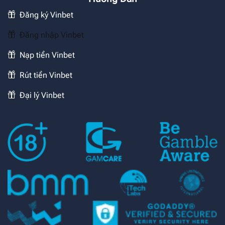
Đăng ký Vinbet
Đăng nhập Vinbet
Nạp tiền Vinbet
Rút tiền Vinbet
Đại lý Vinbet