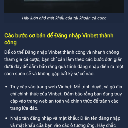
Hãy luôn nhớ mật khẩu của tài khoản cá cược
Các bước cơ bản để Đăng nhập Vinbet thành
công
Để có thể Đăng nhập Vinbet thành công và nhanh chóng
tham gia cá cược, bạn chỉ cần làm theo các bước đơn giản
dưới đây để đảm bảo rằng quá trình đăng nhập diễn ra một
cách suôn sẻ và không gặp bất kỳ sự cố nào.
Truy cập vào trang web Vinbet: Mở trình duyệt và gõ địa
chỉ chính thức của Vinbet. Đảm bảo rằng bạn đang truy
cập vào trang web an toàn và chính thức để tránh các
trang lừa đảo.
Nhập tên đăng nhập và mật khẩu: Điền tên đăng nhập
và mật khẩu của bạn vào các ô tương ứng. Hãy chắc