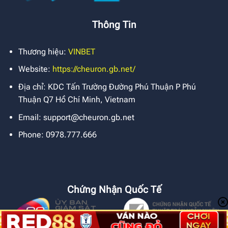
Thông Tin
Thương hiệu:
VINBET
Website:
https://cheuron.gb.net/
Địa chỉ:
KDC Tấn Trường Đường Phú Thuận P Phú
Thuận Q7 Hồ Chí Minh, Vietnam
Email:
support@cheuron.gb.net
Phone: 0978.777.666
Chứng Nhận Quốc Tế