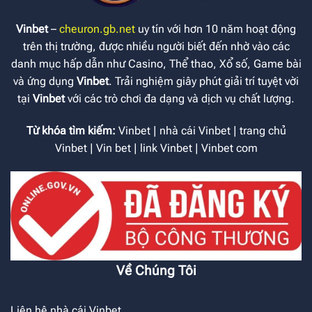
Vinbet
–
cheuron.gb.net
uy tín với hơn 10 năm hoạt động
trên thị trường, được nhiều người biết đến nhờ vào các
danh mục hấp dẫn như Casino, Thể thao, Xổ số, Game bài
và ứng dụng
Vinbet
. Trải nghiệm giây phút giải trí tuyệt vời
tại
Vinbet
với các trò chơi đa dạng và dịch vụ chất lượng.
Từ khóa tìm kiếm:
Vinbet | nhà cái Vinbet | trang chủ
Vinbet | Vin bet | link Vinbet | Vinbet com
Về Chúng Tôi
Liên hệ nhà cái Vinbet