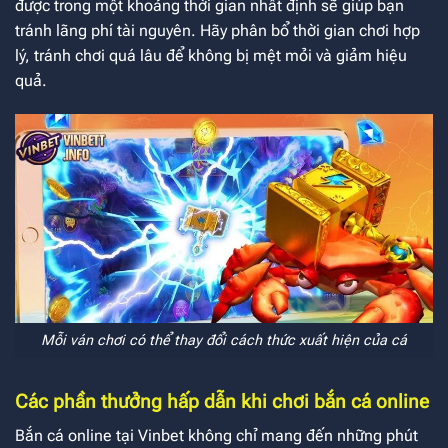
được trong một khoảng thời gian nhất định sẽ giúp bạn
tránh lãng phí tài nguyên. Hãy phân bổ thời gian chơi hợp
lý, tránh chơi quá lâu để không bị mệt mỏi và giảm hiệu
quả.
Mỗi ván chơi có thể thay đổi cách thức xuất hiện của cá
Các phần thưởng hấp dẫn khi chơi bắn cá online
Bắn cá online tại Vinbet không chỉ mang đến những phút