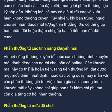
còn có các loài cá siêu đặc biệt, mang lại phần thưởng cực
kỳ hấp dẫn. Những loài cá này có giá trị rất cao và xuất
hiện không thường xuyên. Tuy nhiên, khi bắn trúng, người
chơi sẽ nhận được một lượng tiền thưởng lớn, có thể giúp
bạn nhân đôi hoặc thậm chí gấp ba số tiền bạn đã đặt
cược.
Phần thưởng từ các tính năng khuyến mãi
Vinbet cũng thường xuyên tổ chức các chương trình khuyến
mãi dành riêng cho người chơi bắn cá online. Các khuyến
mãi này có thể là hoàn tiền, tặng tiền thưởng khi đạt được
một mốc điểm nhất định, hoặc các vòng quay may mắn với
các phần thưởng giá trị. Việc tham gia các chương trình
khuyến mãi này không chỉ giúp bạn tiết kiệm chi phí mà
còn gia tăng cơ hội nhận thưởng.
Phần thưởng từ mức độ chơi