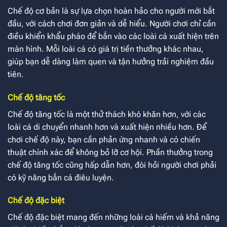
Chế độ cơ bản là sự lựa chọn hoàn hảo cho người mới bắt
đầu, với cách chơi đơn giản và dễ hiểu. Người chơi chỉ cần
điều khiển khẩu pháo để bắn vào các loài cá xuất hiện trên
màn hình. Mỗi loài cá có giá trị tiền thưởng khác nhau,
giúp bạn dễ dàng làm quen và tận hưởng trải nghiệm đầu
tiên.
Chế độ tăng tốc
Chế độ tăng tốc là một thử thách khó khăn hơn, với các
loài cá di chuyển nhanh hơn và xuất hiện nhiều hơn. Để
chơi chế độ này, bạn cần phản ứng nhanh và có chiến
thuật chính xác để không bỏ lỡ cơ hội. Phần thưởng trong
chế độ tăng tốc cũng hấp dẫn hơn, đòi hỏi người chơi phải
có kỹ năng bắn cá điêu luyện.
Chế độ đặc biệt
Chế độ đặc biệt mang đến những loài cá hiếm và khả năng