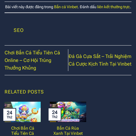
Bài viết này được đăng trong
Bắn cá Vinbet
. Đánh dấu
liên kết thường trực
.
SEO
Chơi Bắn Cá Tiểu Tiên Cá
Đá Gà Cựa Sắt – Trải Nghiệm
Online – Cơ Hội Trúng
Cá Cược Kịch Tính Tại Vinbet
Thưởng Khủng
RELATED POSTS
24
24
Th2
Th2
Chơi Bắn Cá
Bắn Cá Rùa
Tiểu Tiên Cá
Xanh Tại Vinbet