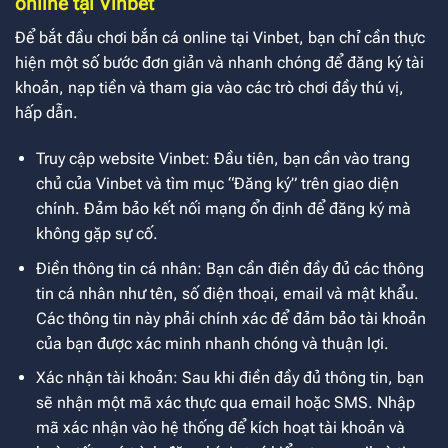
online tại Vinbet
Để bắt đầu chơi bắn cá online tại Vinbet, bạn chỉ cần thực
hiện một số bước đơn giản và nhanh chóng để đăng ký tài
khoản, nạp tiền và tham gia vào các trò chơi đầy thú vị,
hấp dẫn.
Truy cập website Vinbet: Đầu tiên, bạn cần vào trang
chủ của Vinbet và tìm mục “Đăng ký” trên giao diện
chính. Đảm bảo kết nối mạng ổn định để đăng ký mà
không gặp sự cố.
Điền thông tin cá nhân: Bạn cần điền đầy đủ các thông
tin cá nhân như tên, số điện thoại, email và mật khẩu.
Các thông tin này phải chính xác để đảm bảo tài khoản
của bạn được xác minh nhanh chóng và thuận lợi.
Xác nhận tài khoản: Sau khi điền đầy đủ thông tin, bạn
sẽ nhận một mã xác thực qua email hoặc SMS. Nhập
mã xác nhận vào hệ thống để kích hoạt tài khoản và