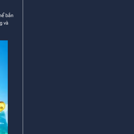
–
Chuyên
Cách
Nghiệp
Chiến
thể bắn
Thắng
Mỗi
g và
Ván
Tại
Vinbet