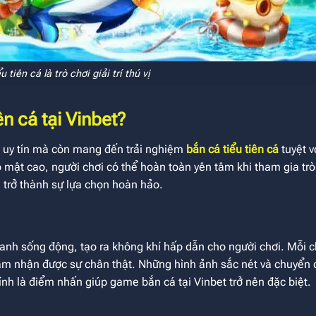
u tiên cá là trò chơi giải trí thú vị
ên cá tại Vinbet?
c uy tín mà còn mang đến trải nghiệm
bắn cá tiểu tiên cá
tuyệt v
 mật cao, người chơi có thể hoàn toàn yên tâm khi tham gia trò
i trở thành sự lựa chọn hoàn hảo.
nh sống động, tạo ra không khí hấp dẫn cho người chơi. Mỗi ch
n cảm nhận được sự chân thật. Những hình ảnh sắc nét và chuyển
ính là điểm nhấn giúp game bắn cá tại Vinbet trở nên đặc biệt.