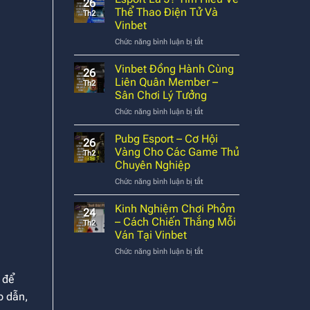
26
Tru
Họa
Thể Thao Điện Tử Và
Th2
Tiên
Đẹp,
Vinbet
–
Thưởng
Chức năng bình luận bị tắt
ở
Trải
Lớn
Esport
Nghiệm
Là
Game
Vinbet Đồng Hành Cùng
26
J?
Hấp
Liên Quân Member –
Th2
Tìm
Dẫn
Sân Chơi Lý Tưởng
Hiểu
Tại
Chức năng bình luận bị tắt
ở
Về
Vinbet
Vinbet
Thể
Đồng
Thao
Pubg Esport – Cơ Hội
26
Hành
Điện
Vàng Cho Các Game Thủ
Th2
Cùng
Tử
Chuyên Nghiệp
Liên
Và
Chức năng bình luận bị tắt
ở
Quân
Vinbet
Pubg
Member
Esport
–
Kinh Nghiệm Chơi Phỏm
24
–
Sân
– Cách Chiến Thắng Mỗi
Th2
Cơ
Chơi
Ván Tại Vinbet
Hội
Lý
Chức năng bình luận bị tắt
ở
Vàng
Tưởng
Kinh
Cho
Nghiệm
Các
í để
Chơi
Game
p dẫn,
Phỏm
Thủ