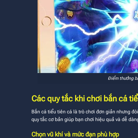
Điểm thưởng bạ
Các quy tắc khi chơi bắn cá tiểu
Bắn cá tiểu tiên cá là trò chơi đơn giản nhưng đòi
quy tắc cơ bản giúp bạn chơi hiệu quả và dễ dàn
Chọn vũ khí và mức đạn phù hợp