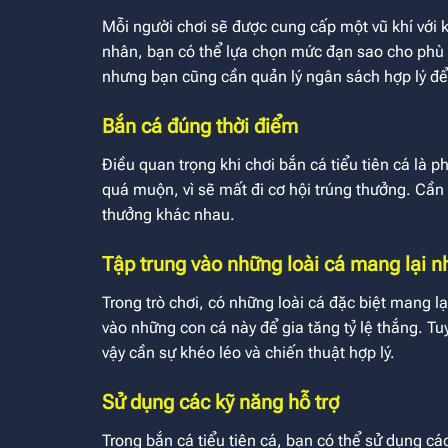
Mỗi người chơi sẽ được cung cấp một vũ khí với
nhân, bạn có thể lựa chọn mức đạn sao cho phù 
nhưng bạn cũng cần quản lý ngân sách hợp lý để
Bắn cá đúng thời điểm
Điều quan trọng khi chơi bắn cá tiểu tiên cá là
quá muộn, vì sẽ mất đi cơ hội trúng thưởng. Cần c
thưởng khác nhau.
Tập trung vào những loài cá mang lại 
Trong trò chơi, có những loài cá đặc biệt mang l
vào những con cá này để gia tăng tỷ lệ thắng. T
vậy cần sự khéo léo và chiến thuật hợp lý.
Sử dụng các kỹ năng hỗ trợ
Trong bắn cá tiểu tiên cá, bạn có thể sử dụng c