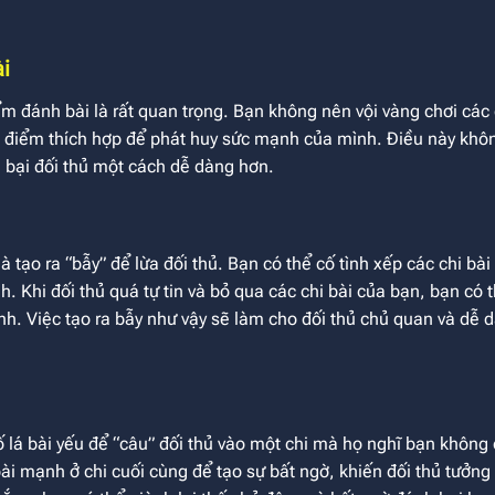
ài
điểm đánh bài là rất quan trọng. Bạn không nên vội vàng chơi các 
 điểm thích hợp để phát huy sức mạnh của mình. Điều này khôn
h bại đối thủ một cách dễ dàng hơn.
tạo ra “bẫy” để lừa đối thủ. Bạn có thể cố tình xếp các chi bài
. Khi đối thủ quá tự tin và bỏ qua các chi bài của bạn, bạn có 
nh. Việc tạo ra bẫy như vậy sẽ làm cho đối thủ chủ quan và dễ 
 lá bài yếu để “câu” đối thủ vào một chi mà họ nghĩ bạn không
ài mạnh ở chi cuối cùng để tạo sự bất ngờ, khiến đối thủ tưởng