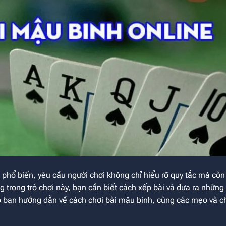
i phổ biến, yêu cầu người chơi không chỉ hiểu rõ quy tắc mà còn
g trong trò chơi này, bạn cần biết cách xếp bài và đưa ra những
ho bạn hướng dẫn về cách chơi bài mậu binh, cùng các mẹo và c