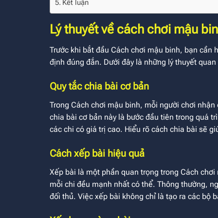
Kết luận
Lý thuyết về cách chơi mậu bi
Trước khi bắt đầu Cách chơi mậu binh, bạn cần hi
định đúng đắn. Dưới đây là những lý thuyết qua
Quy tắc chia bài cơ bản
Trong Cách chơi mậu binh, mỗi người chơi nhận đượ
chia bài cơ bản này là bước đầu tiên trong quá tr
các chi có giá trị cao. Hiểu rõ cách chia bài sẽ g
Cách xếp bài hiệu quả
Xếp bài là một phần quan trọng trong Cách chơi m
mỗi chi đều mạnh nhất có thể. Thông thường, ng
đối thủ. Việc xếp bài không chỉ là tạo ra các bộ 