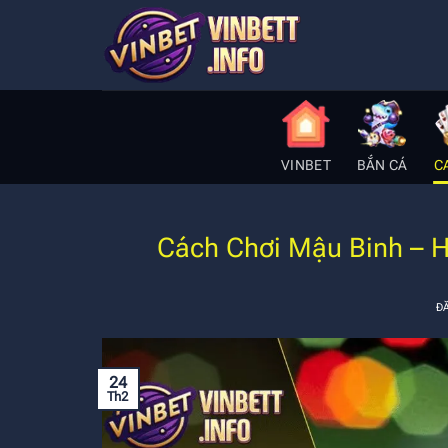
Bỏ
qua
nội
dung
VINBET
BẮN CÁ
C
Cách Chơi Mậu Binh – H
Đ
24
Th2