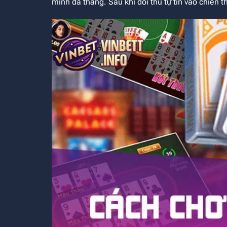
mình đã thắng. Sau khi đối thủ tự tin vào chiến 