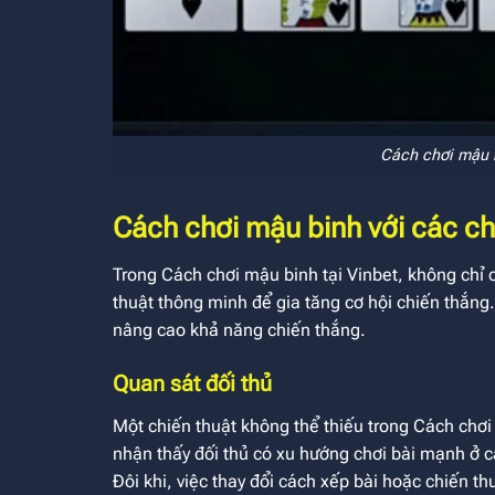
Cách chơi mậu b
Cách chơi mậu binh với các chi
Trong Cách chơi mậu binh tại Vinbet, không chỉ 
thuật thông minh để gia tăng cơ hội chiến thắng
nâng cao khả năng chiến thắng.
Quan sát đối thủ
Một chiến thuật không thể thiếu trong Cách chơi 
nhận thấy đối thủ có xu hướng chơi bài mạnh ở c
Đôi khi, việc thay đổi cách xếp bài hoặc chiến th