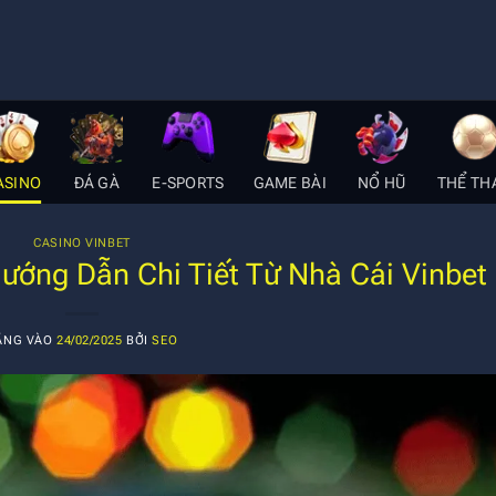
ASINO
ĐÁ GÀ
E-SPORTS
GAME BÀI
NỔ HŨ
THỂ TH
CASINO VINBET
ướng Dẫn Chi Tiết Từ Nhà Cái Vinbet
ĂNG VÀO
24/02/2025
BỞI
SEO