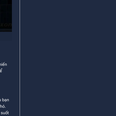
hiến
để
u bạn
phó.
 suốt