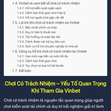
Vinbet và cam kết về chơi có trách nhiệm
Hỗ trợ kiểm soát ngân sách
Cảnh báo thời gian chơi hợp lý
Hỗ trợ người chơi gặp vấn đề
Lợi ích khi chơi có trách nhiệm tại Vinbet
Bảo vệ tài chính cá nhân
Duy trì tâm lý thoải mái
Tận hưởng cá cược lâu dài
Tránh được các hệ lụy tiêu cực
Dịch vụ hỗ trợ chuyên nghiệp từ nhà cái
Công cụ hỗ trợ chơi có trách nhiệm tại Vinbet
Hạn mức nạp tiền và cược tối đa
Cảnh báo thời gian chơi
Tùy chọn tự loại trừ tài khoản
Kết luận
Chơi Có Trách Nhiệm – Yếu Tố Quan Trọng
Khi Tham Gia Vinbet
Chơi có trách nhiệm là nguyên tắc quan trọng giúp người
chơi kiểm soát tài chính và duy trì trải nghiệm giải trí lành