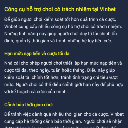
Công cụ hỗ trợ chơi có trách nhiệm tại Vinbet
Để giúp người chơi kiểm soát tốt hơn quá trình cá cược,
Vinbet cung cấp nhiều công cụ hỗ trợ chơi có trách nhiệm.
Những tính năng này giúp người chơi duy trì tài chính ổn
định, quản lý thời gian và tránh những hệ lụy tiêu cực.
Hạn mức nạp tiền và cược tối đa
Nhà cái cho phép người chơi thiết lập hạn mức nạp tiền và
cược tối đa. theo ngày, tuần hoặc tháng. Điều này giúp
kiểm soát tài chính tốt hơn, tránh tình trạng chi tiêu vượt
mức. Người chơi có thể điều chỉnh giới hạn này để phù hợp
với kế hoạch cá cược của mình.
Cảnh báo thời gian chơi
Để tránh việc dành quá nhiều thời gian cho cá cược, Vinbet
cung cấp hệ thống cảnh báo thời gian. Người chơi sẽ nhận