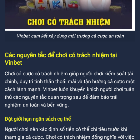
Vinbet cam kết xây dựng môi trường cá cược an toàn
Các nguyên tắc để chơi có trách nhiệm tại
Vinbet
Chơi cá cược có trách nhiệm giúp người chơi kiểm soát tài
chính, duy trì tinh thần thoải mái và tận hưởng cá cược một
cách lành mạnh. Vinbet luôn khuyến khích người chơi tuân
thủ các nguyên tắc quan trọng sau để đảm bảo trải
nghiệm an toàn và bền vững.
Đặt giới hạn ngân sách cụ thể
Người chơi nên xác định số tiền có thể chi tiêu trước khi
tham gia cá cược. Chơi có trách nhiệm đồng nghĩa với việc