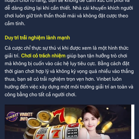
hoạch chơi rõ ràng, bạn sẽ không để cảm xúc chi phối và
dễ dàng dừng lại khi cần thiết. Nhà cái khuyến khích người
chơi luôn giữ tinh thần thoải mái và không đặt cược theo
cảm tính.
Duy trì trải nghiệm lành mạnh
Cá cược chỉ thực sự thú vị khi được xem là một hình thức
giải trí.
Chơi có trách nhiệm
giúp bạn tận hưởng trò chơi
mà không bị cuốn vào các hệ lụy tiêu cực. Bằng cách đặt
thời gian chơi hợp lý và không kỳ vọng quá nhiều vào thắng
thua, bạn sẽ có trải nghiệm trọn vẹn hơn. Vinbet luôn
hướng đến việc xây dựng một môi trường giải trí an toàn và
công bằng cho tất cả người chơi.