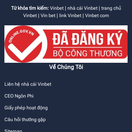
Từ khóa tìm kiếm:
Vinbet | nhà cái Vinbet | trang chủ
Vinbet | Vin bet | link Vinbet | Vinbet com
Về Chúng Tôi
Liên hệ nhà cái Vinbet
CEO Ngôn Phi
Giấy phép hoạt động
Câu hỏi thường gặp
Sitemap