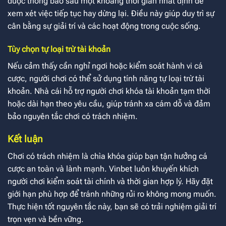
được thông báo sau một khoảng thời gian nhất định để
xem xét việc tiếp tục hay dừng lại. Điều này giúp duy trì sự
cân bằng sự giải trí và các hoạt động trong cuộc sống.
Tùy chọn tự loại trừ tài khoản
Nếu cảm thấy cần nghỉ ngơi hoặc kiểm soát hành vi cá
cược, người chơi có thể sử dụng tính năng tự loại trừ tài
khoản. Nhà cái hỗ trợ người chơi khóa tài khoản tạm thời
hoặc dài hạn theo yêu cầu, giúp tránh xa cám dỗ và đảm
bảo nguyên tắc chơi có trách nhiệm.
Kết luận
Chơi có trách nhiệm là chìa khóa giúp bạn tận hưởng cá
cược an toàn và lành mạnh. Vinbet luôn khuyến khích
người chơi kiểm soát tài chính và thời gian hợp lý. Hãy đặt
giới hạn phù hợp để tránh những rủi ro không mong muốn.
Thực hiện tốt nguyên tắc này, bạn sẽ có trải nghiệm giải trí
trọn vẹn và bền vững.