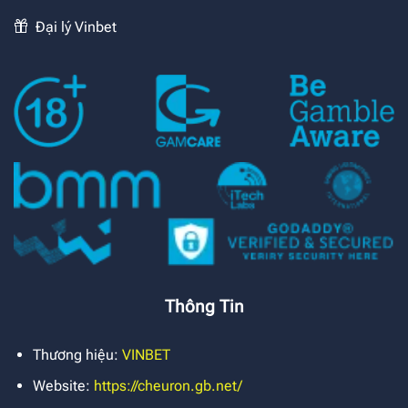
Đại lý Vinbet
Thông Tin
Thương hiệu:
VINBET
Website:
https://cheuron.gb.net/