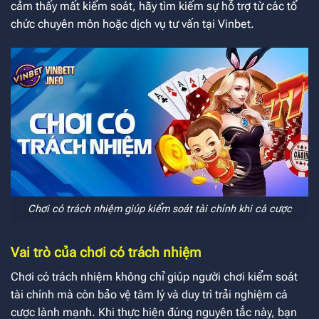
cảm thấy mất kiểm soát, hãy tìm kiếm sự hỗ trợ từ các tổ
chức chuyên môn hoặc dịch vụ tư vấn tại Vinbet.
Chơi có trách nhiệm giúp kiểm soát tài chính khi cá cược
Vai trò của chơi có trách nhiệm
Chơi có trách nhiệm không chỉ giúp người chơi kiểm soát
tài chính mà còn bảo vệ tâm lý và duy trì trải nghiệm cá
cược lành mạnh. Khi thực hiện đúng nguyên tắc này, bạn